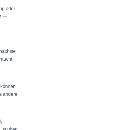
ng oder
us —
 nächste
raucht
e können
es andere
,
ist über