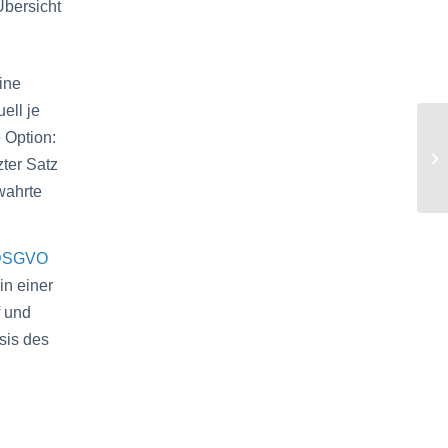
Übersicht
ine
ell je
 Option:
zter Satz
wahrte
DSGVO
in einer
f und
sis des