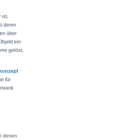
 ist,
b deren
ren über
bjekt ein
rre gelöst,
hkonzept
e für
elwerk
i denen