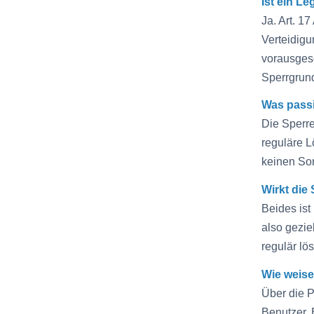
Ist ein L
Ja. Art. 1
Verteidig
vorausgese
Sperrgrun
Was passi
Die Sperre
reguläre L
keinen So
Wirkt die
Beides ist
also gezie
regulär lö
Wie weise
Über die P
Benutzer, 