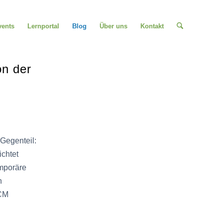
vents
Lernportal
Blog
Über uns
Kontakt
on der
Gegenteil:
ichtet
mporäre
n
HCM