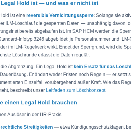
Legal Hold ist — und was er nicht ist
Hold ist eine
reversible Vernichtungssperre
: Solange sie aktiv
der ILM-Löschlauf die gesperrten Daten — unabhängig davon, o
ngsfrist bereits abgelaufen ist. Im SAP HCM werden die Sper
tandard-Infotyp 3246 abgebildet: je Personalnummer und ILM-O
 der im ILM-Regelwerk wirkt. Endet der Sperrgrund, wird die Spe
chste Löschrunde erfasst die Daten regulär.
t die Abgrenzung: Ein Legal Hold ist
kein Ersatz für das Lösc
Dauerlösung. Er ändert weder Fristen noch Regeln — er setzt si
mentierten Einzelfall vorübergehend außer Kraft. Wie das Reg
steht, beschreibt unser
Leitfaden zum Löschkonzept
.
e einen Legal Hold brauchen
hen Auslöser in der HR-Praxis:
rechtliche Streitigkeiten
— etwa Kündigungsschutzklagen, be