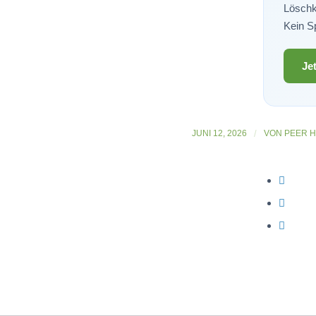
Löschk
Kein Sp
Je
JUNI 12, 2026
/
VON
PEER 