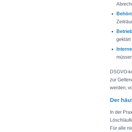
Abrechn
Behörd
Zeiträu
Betrie
geklärt 
Intern
müssen
DSGVO-konf
zur Gelte
werden, vo
Der häuf
In der Pra
Löschläufe
Für alle n