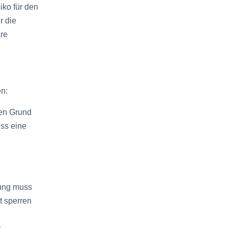
ko für den
ur die
äre
en:
ten Grund
uss eine
sung muss
t sperren