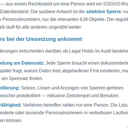
 — aus einem Rechtsstreit um eine Person wird ein DSGVO-Risi
Datenbestand. Die saubere Antwort ist die
selektive Sperre
: n
n Personalnummern, nur die relevanten ILM-Objekte. Der regul
b läuft für alle anderen ungestört weiter.
es bei der Umsetzung ankommt
derungen entscheiden darüber, ob Legal Holds im Audit besteh
dung am Datensatz:
Jede Sperre braucht einen dokumentier
päter fragt, warum Daten trotz abgelaufener Frist existieren, m
 am Sperrsatz finden.
ollierung:
Setzen, Lösen und Anzeigen von Sperren gehören
nssicher protokolliert — inklusive Zeitstempel und Benutzer.
fähigkeit:
Verfahren betreffen selten nur eine Person. Die Lö
nderte oder tausende Personalnummern in vertretbarer Laufzei
sen können.