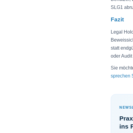
SLG1 abru
Fazit
Legal Hold
Beweissich
statt endg
oder Audit
Sie möcht
sprechen 
NEWS
Pra
ins 