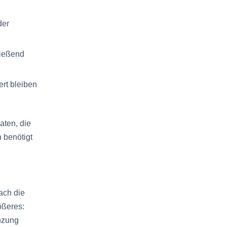
der
ließend
rt bleiben
aten, die
 benötigt
ach die
ößeres:
enzung