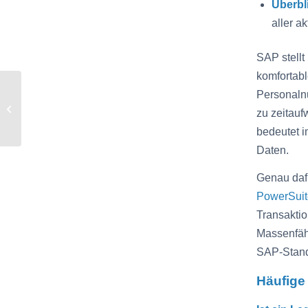
Überbl
aller a
SAP stellt
komfortabl
Neue SAP-Hinweise zur
Personalnu
Datenvernichtung in
zu zeitauf
SAP HCM: Was Sie
bedeutet i
jetzt prüfen so...
Daten.
Genau daf
PowerSuit
Transaktio
Massenfäh
SAP-Stand
Häufige