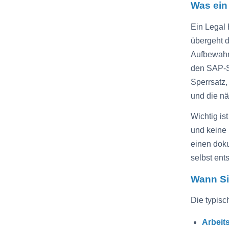
Was ein 
Ein Legal 
übergeht 
Aufbewahru
den SAP-S
Sperrsatz,
und die nä
Wichtig is
und keine 
einen doku
selbst ent
Wann Si
Die typisc
Arbeits