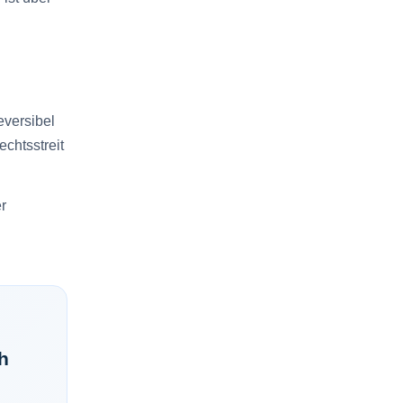
eversibel
echtsstreit
r
h