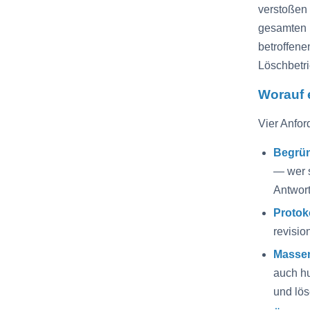
verstoßen
gesamten 
betroffene
Löschbetrie
Worauf 
Vier Anfor
Begrün
— wer s
Antwort
Protok
revisio
Massen
auch hu
und lö