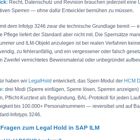
ick:
Recht, Datenschutz und Revision brauchen jederzeit eine 
ktiven Sperren — ohne dafür Entwickler bemühen zu müssen.
 mit dem Infotyp 3246 zwar die technische Grundlage bereit — e
e Pflege liefert der Standard aber nicht mit. Die Sperrsätze manu
mmer und ILM-Objekt anzulegen ist bei realen Verfahren keine
wendig, zu fehleranfällig, und ein vergessener oder falsch geset
m Zweifel vernichtetes Beweismaterial oder unbegründet aufbe
ür haben wir
LegalHold
entwickelt, das Sperr-Modul der
HCM 
e
: drei Modi (Sperre einfügen, Sperre lösen, Sperren anzeigen) 
n, Pflicht-Kurztext als Begründung, BAL-Protokoll für jeden Lau
igkeit bis 100.000+ Personalnummern — reversibel und auf Ba
ard-Infotyps 3246.
 Fragen zum Legal Hold in SAP ILM