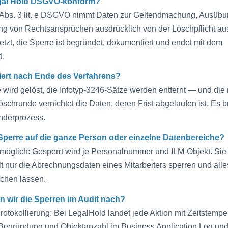
egal Hold DSGVO-konform?
7 Abs. 3 lit. e DSGVO nimmt Daten zur Geltendmachung, Ausübu
ung von Rechtsansprüchen ausdrücklich von der Löschpflicht a
tzt, die Sperre ist begründet, dokumentiert und endet mit dem
d.
ert nach Ende des Verfahrens?
 wird gelöst, die Infotyp-3246-Sätze werden entfernt — und die
öschrunde vernichtet die Daten, deren Frist abgelaufen ist. Es b
nderprozess.
 Sperre auf die ganze Person oder einzelne Datenbereiche?
 möglich: Gesperrt wird je Personalnummer und ILM-Objekt. Si
lt nur die Abrechnungsdaten eines Mitarbeiters sperren und all
schen lassen.
n wir die Sperren im Audit nach?
rotokollierung: Bei LegalHold landet jede Aktion mit Zeitstempel
Begründung und Objektanzahl im Business Application Log und 