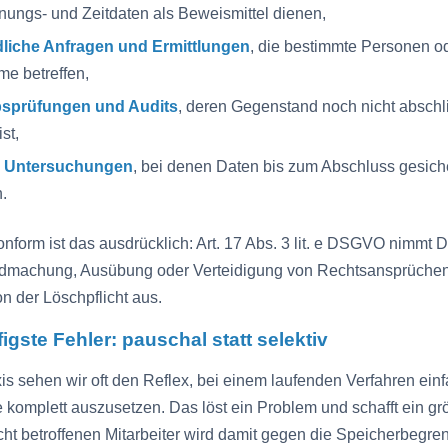
ungs- und Zeitdaten als Beweismittel dienen,
liche Anfragen und Ermittlungen
, die bestimmte Personen o
me betreffen,
bsprüfungen und Audits
, deren Gegenstand noch nicht absch
ist,
e Untersuchungen
, bei denen Daten bis zum Abschluss gesiche
.
orm ist das ausdrücklich: Art. 17 Abs. 3 lit. e DSGVO nimmt D
ndmachung, Ausübung oder Verteidigung von Rechtsansprüchen
n der Löschpflicht aus.
igste Fehler: pauschal statt selektiv
xis sehen wir oft den Reflex, bei einem laufenden Verfahren einf
 komplett auszusetzen. Das löst ein Problem und schafft ein gr
icht betroffenen Mitarbeiter wird damit gegen die Speicherbegr