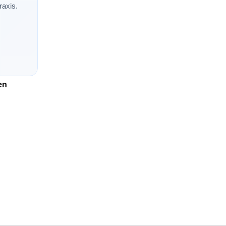
raxis.
en