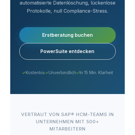
automatisierte Datenlöschung, lückenlose
Protokolle, null Compliance-Stress.
Erstberatung buchen
PowerSuite entdecken
✓
Kostenlos
✓
Unverbindlich
✓
In 15 Min. Klarheit
VERTRAUT VON SAP® HCM-TEAMS IN
UNTERNEHMEN MIT 500+
MITARBEITERN