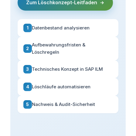
Zum Löschkonzept-Leitfaden
Datenbestand analysieren
1
Aufbewahrungsfristen &
2
Löschregeln
Technisches Konzept in SAP ILM
3
Löschläufe automatisieren
4
Nachweis & Audit-Sicherheit
5