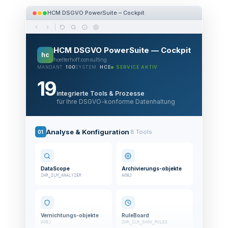
HCM DSGVO PowerSuite – Cockpit
HCM DSGVO PowerSuite — Cockpit
hc
hoelterhoff.consulting
MANDANT
100
SYSTEM
HCE
SERVICE AKTIV
19
integrierte Tools & Prozesse
für Ihre DSGVO-konforme Datenhaltung
Analyse & Konfiguration
8 Tools
01
DataScope
Archivierungs-objekte
ZHR_ILM_ANALYZER
AOBJ
Vernichtungs-objekte
RuleBoard
DOBJ
ZHR_ILM_SHOW_RULES