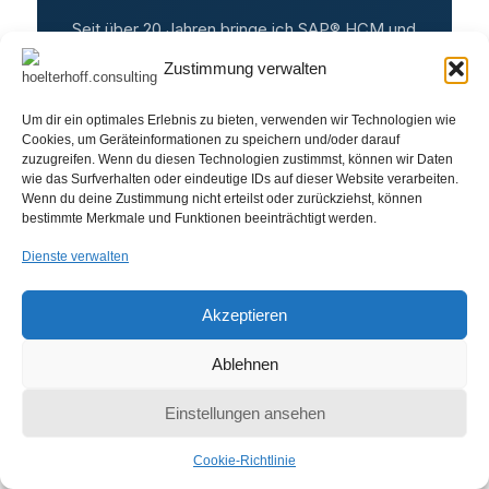
Seit über 20 Jahren bringe ich SAP® HCM und
Datenschutz zusammen. Ich freue mich auf Ihre
Zustimmung verwalten
Nachricht.
Um dir ein optimales Erlebnis zu bieten, verwenden wir Technologien wie
Cookies, um Geräteinformationen zu speichern und/oder darauf
zuzugreifen. Wenn du diesen Technologien zustimmst, können wir Daten
Kontakt aufnehmen
wie das Surfverhalten oder eindeutige IDs auf dieser Website verarbeiten.
Wenn du deine Zustimmung nicht erteilst oder zurückziehst, können
Wir melden uns innerhalb von 24 Stunden.
bestimmte Merkmale und Funktionen beeinträchtigt werden.
Dienste verwalten
Akzeptieren
Ablehnen
Einstellungen ansehen
Cookie-Richtlinie