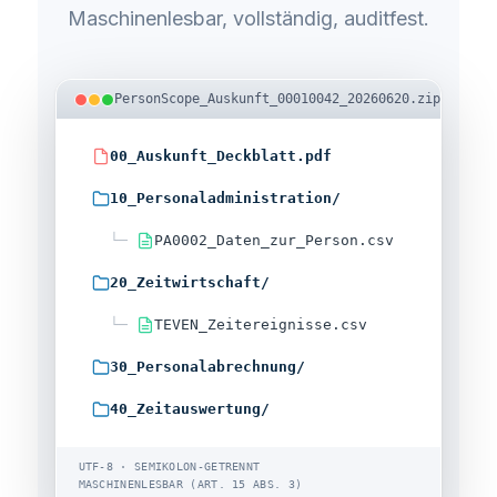
Maschinenlesbar, vollständig, auditfest.
PersonScope_Auskunft_00010042_20260620.zip
00_Auskunft_Deckblatt.pdf
10_Personaladministration/
   └─ 
PA0002_Daten_zur_Person.csv
20_Zeitwirtschaft/
   └─ 
TEVEN_Zeitereignisse.csv
30_Personalabrechnung/
40_Zeitauswertung/
UTF-8 · SEMIKOLON-GETRENNT
MASCHINENLESBAR (ART. 15 ABS. 3)