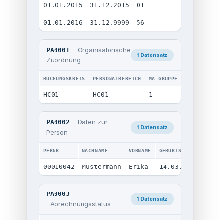
01.01.2015
31.12.2015
01
01
3 
01.01.2016
31.12.9999
56
3 
Organisatorische
PA0001
1 Datensatz
Zuordnung
BUCHUNGSKREIS
PERSONALBEREICH
MA-GRUPPE
MA-KREIS
HC01
HC01
1
DU
Daten zur
PA0002
1 Datensatz
Person
PERNR
NACHNAME
VORNAME
GEBURTSDATUM
GESC
00010042
Mustermann
Erika
14.03.1979
wei
PA0003
1 Datensatz
Abrechnungsstatus