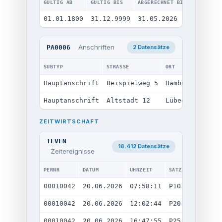
GÜLTIG AB
GÜLTIG BIS
ABGERECHNET BIS
LETZTE Ä
01.01.1800
31.12.9999
31.05.2026
19.06.2
Anschriften
PA0006
2 Datensätze
SUBTYP
STRASSE
ORT
PLZ
Hauptanschrift
Beispielweg 5
Hamburg
20095
Hauptanschrift
Altstadt 12
Lübeck
23552
ZEITWIRTSCHAFT
TEVEN
18.412 Datensätze
Zeitereignisse
PERNR
DATUM
UHRZEIT
SATZART
T
00010042
20.06.2026
07:58:11
P10 Kommen
T
00010042
20.06.2026
12:02:44
P20 Pause
T
00010042
20.06.2026
16:47:55
P25 Gehen
T