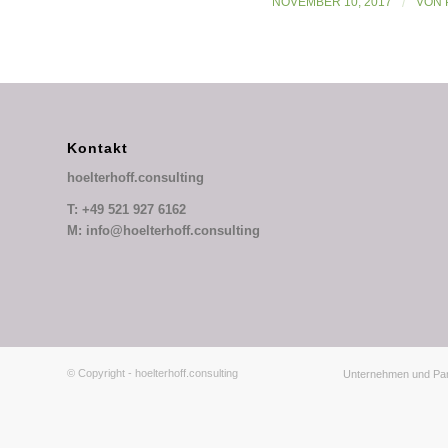
NOVEMBER 10, 2017
/
VON
Kontakt
hoelterhoff.consulting
T: +49 521 927 6162
M: info@hoelterhoff.consulting
© Copyright - hoelterhoff.consulting
Unternehmen und Par