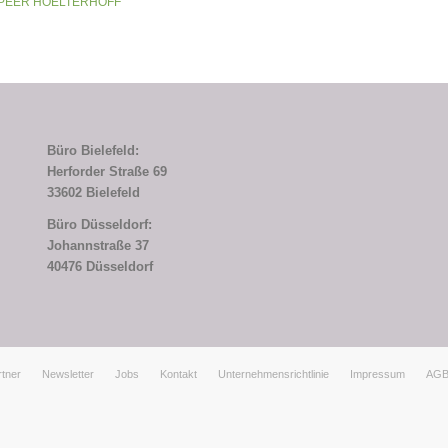
PEER HOELTERHOFF
Büro Bielefeld:
Herforder Straße 69
33602 Bielefeld
Büro Düsseldorf:
Johannstraße 37
40476 Düsseldorf
tner
Newsletter
Jobs
Kontakt
Unternehmensrichtlinie
Impressum
AG