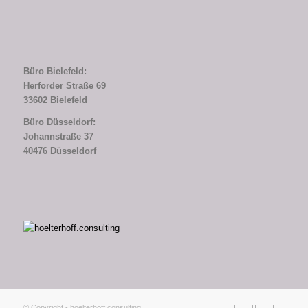
Büro Bielefeld:
Herforder Straße 69
33602 Bielefeld
Büro Düsseldorf:
Johannstraße 37
40476 Düsseldorf
© Copyright - hoelterhoff.consulting