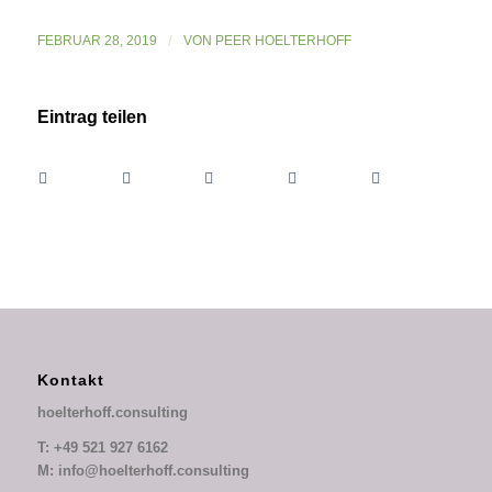
FEBRUAR 28, 2019
/
VON
PEER HOELTERHOFF
Eintrag teilen
Kontakt
hoelterhoff.consulting
T: +49 521 927 6162
M: info@hoelterhoff.consulting