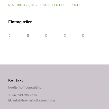
NOVEMBER 22, 2017
/
VON
PEER HOELTERHOFF
Eintrag teilen
Kontakt
hoelterhoff.consulting
T: +49 521 927 6162
M: info@hoelterhoff.consulting