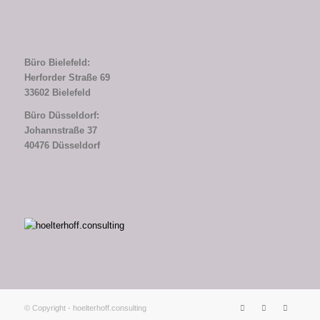
Büro Bielefeld:
Herforder Straße 69
33602 Bielefeld
Büro Düsseldorf:
Johannstraße 37
40476 Düsseldorf
© Copyright - hoelterhoff.consulting